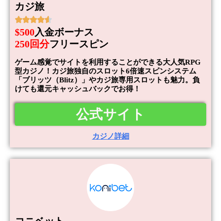
カジ旅





$500
入金ボーナス
250回分
フリースピン
ゲーム感覚でサイトを利用することができる大人気RPG
型カジノ！カジ旅独自のスロット6倍速スピンシステム
「ブリッツ（Blitz）」やカジ旅専用スロットも魅力。負
けても還元キャッシュバックでお得！
公式サイト
カジノ詳細