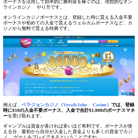
ボーナスを活用して効率的に勝利金を稼ぐのは、理想的なオン
ラインカジノ やり方です。
オンラインカジノボーナスとは、登録した時に貰える入金不要
ボーナスや初めての入金で貰えるウェルカムボーナスなど、カ
ジノから無料で貰える特典です。
例えば、
ベラジョンカジノ（Vera&John Casino）
では、登録
時に$10の入金不要ボーナス、入金で合計$1,000のボーナスマネ
ー
を受け取れます。
ギャンブルは資金が多ければ多いほど有利です。ボーナスが使
える分、最初から自分が入金した資金よりも多くの資金でカジ
ノ ゲームをプレイできるということですね。