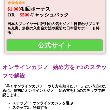





$1,000
初回ボーナス
OR
$500
キャッシュバック
日本人プレイヤーに評判の人気カジノ！日替わりプロモ
も充実。多数の入出金方法や親切な日本語サポートも特
徴！
公式サイト
オンラインカジノ 始め方を3つのステッ
プで解説
「早くオンラインカジノ やり方を知りたい！」という方のた
めに、最初にオンラインカジノ 始め方を3つのステップで解
説します。
ステップ1：オンラインカジノを選ぶ
ステップ2：登録する