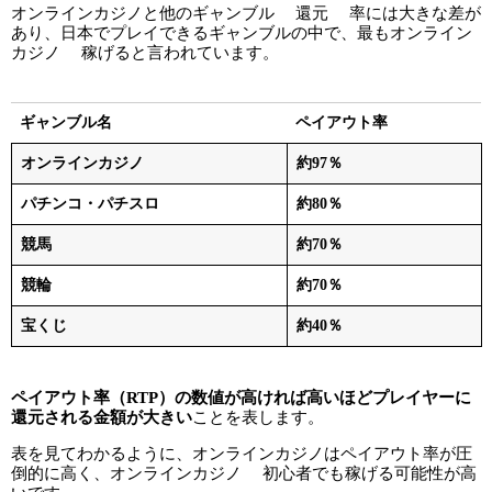
オンラインカジノと他のギャンブル 還元 率には大きな差が
あり、日本でプレイできるギャンブルの中で、最もオンライン
カジノ 稼げると言われています。
ギャンブル名
ペイアウト率
オンラインカジノ
約97％
パチンコ・パチスロ
約80％
競馬
約70％
競輪
約70％
宝くじ
約40％
ペイアウト率（RTP）の数値が高ければ高いほどプレイヤーに
還元される金額が大きい
ことを表します。
表を見てわかるように、オンラインカジノはペイアウト率が圧
倒的に高く、オンラインカジノ 初心者でも稼げる可能性が高