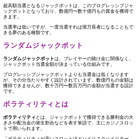
超高額当選となるジャックポットは、このプログレッシブジャ
ックポットとなっており、数億円〜数十億円もの賞金を獲得で
きます。
当選率は低いですが、一度当選すれば億万長者になることもで
きる夢のある種類です。
ランダムジャックポット
ランダムジャックポット
は、プレイヤーの賭け金に関係なく、
ジャックポット当選金額が決まっている仕組みです。
プログレッシブジャックポットよりも当選金は低くなります
が、その分当たりやすく設計されています。数億円もの金額は
獲得できませんが、数十万円〜数百万円の金額が当選する設計
です。
ボラティリティとは
ボラティリティ
とは、ジャックポットで獲得できる勝利金の大
きさや配当金の発生割合などを表す単語で、主にカジノスロッ
トで用いられます。
「ボラティリティが高いスロットほどハイリスクハイリター