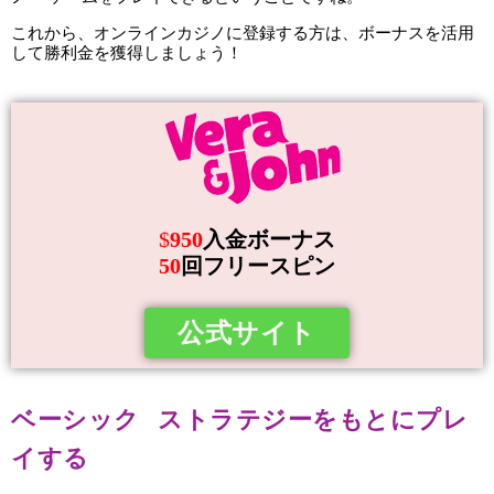
これから、オンラインカジノに登録する方は、ボーナスを活用
して勝利金を獲得しましょう！
$
950
入金ボーナス
50
回フリースピン
公式サイト
ベーシック ストラテジーをもとにプレ
イする