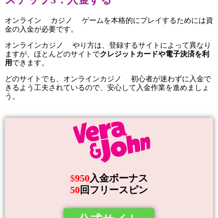
オンライン カジノ ゲームを本格的にプレイするためには資
金の入金が必要です。
オンラインカジノ やり方は、登録するサイトによって異なり
ますが、ほとんどのサイトで
クレジットカードや電子決済を利
用
できます。
どのサイトでも、オンラインカジノ 初心者が迷わずに入金で
きるよう工夫されているので、安心して入金作業を進めましょ
う。
$
950
入金ボーナス
50
回フリースピン