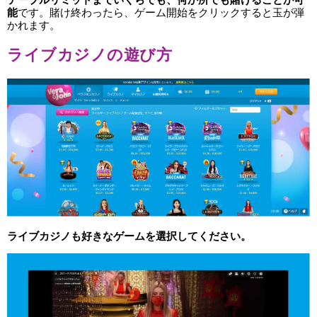
テーブルリミットまでいくらでも、何か所でも賭けることが可
能
です。賭け終わったら、ゲーム開始をクリックすると玉が弾
かれます。
ライブカジノの遊び方
ライブカジノも好きなゲームを選択してください。