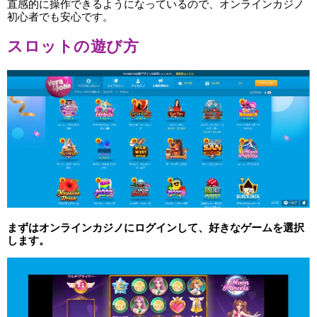
直感的に操作できるようになっているので、オンラインカジノ
初心者でも安心です。
スロットの遊び方
まずはオンラインカジノにログインして、好きなゲームを選択
します。