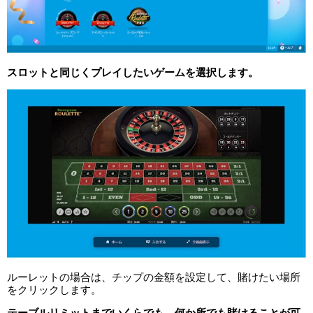
スロットと同じくプレイしたいゲームを選択します。
ルーレットの場合は、チップの金額を設定して、賭けたい場所
をクリックします。