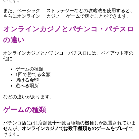
いです。
また、ベーシック ストラテジーなどの攻略法を使用すると、
さらにオンライン カジノ ゲームで稼ぐことができます。
オンラインカジノとパチンコ・パチスロ
の違い
オンラインカジノとパチンコ・パチスロには、ペイアウト率の
他に
ゲームの種類
1回で勝てる金額
賭ける金額
遊べる場所
などの違いがあります。
ゲームの種類
パチンコ店には1店舗数十〜数百種類の機種しか設置されていま
せんが、
オンラインカジノでは数千種類ものゲームをプレイ
で
きます。