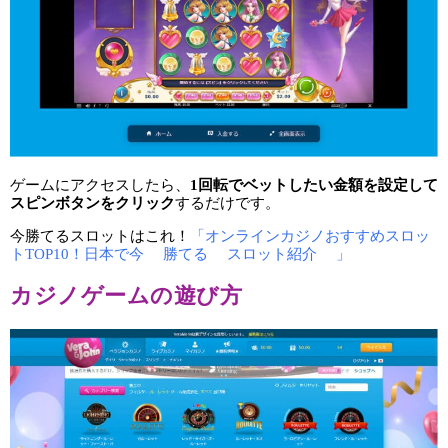
ゲームにアクセスしたら、
1回転でベットしたい金額を設定して
スピンボタンをクリック
するだけです。
今勝てるスロットはこれ！
「オンラインカジノおすすめスロッ
トTOP10！日本で今 勝てる スロット紹介 」
カジノゲームの遊び方