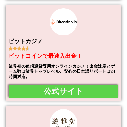
ビットカジノ





ビットコインで最速入出金！
業界初の仮想通貨専用オンラインカジノ！出金速度とゲ
ーム数は業界トップレベル。安心の日本語サポートは24
時間対応。
公式サイト