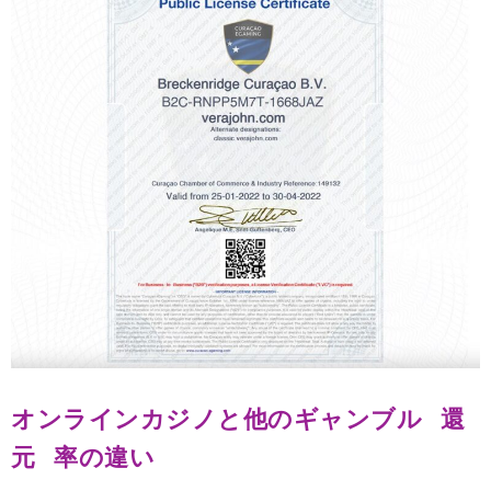
オンラインカジノと他のギャンブル 還
元 率の違い